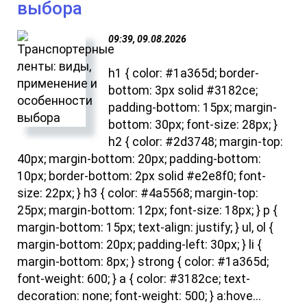
выбора
09:39, 09.08.2026
h1 { color: #1a365d; border-
bottom: 3px solid #3182ce;
padding-bottom: 15px; margin-
bottom: 30px; font-size: 28px; }
h2 { color: #2d3748; margin-top:
40px; margin-bottom: 20px; padding-bottom:
10px; border-bottom: 2px solid #e2e8f0; font-
size: 22px; } h3 { color: #4a5568; margin-top:
25px; margin-bottom: 12px; font-size: 18px; } p {
margin-bottom: 15px; text-align: justify; } ul, ol {
margin-bottom: 20px; padding-left: 30px; } li {
margin-bottom: 8px; } strong { color: #1a365d;
font-weight: 600; } a { color: #3182ce; text-
decoration: none; font-weight: 500; } a:hove...